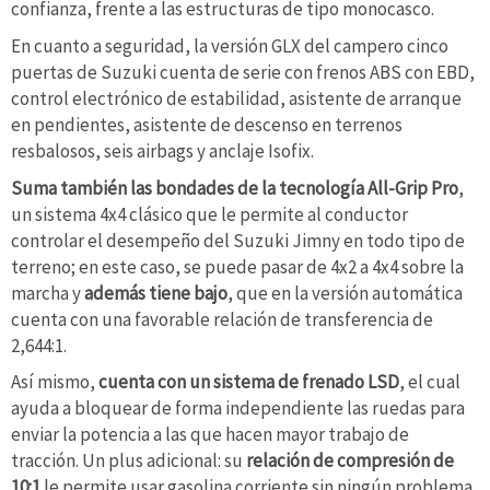
confianza, frente a las estructuras de tipo monocasco.
En cuanto a seguridad, la versión GLX del campero cinco
puertas de Suzuki cuenta de serie con frenos ABS con EBD,
control electrónico de estabilidad, asistente de arranque
en pendientes, asistente de descenso en terrenos
resbalosos, seis airbags y anclaje Isofix.
Suma también las bondades de la tecnología All-Grip Pro
,
un sistema 4x4 clásico que le permite al conductor
controlar el desempeño del Suzuki Jimny en todo tipo de
terreno; en este caso, se puede pasar de 4x2 a 4x4 sobre la
marcha y
además tiene bajo
, que en la versión automática
cuenta con una favorable relación de transferencia de
2,644:1.
Así mismo,
cuenta con un sistema de frenado LSD
, el cual
ayuda a bloquear de forma independiente las ruedas para
enviar la potencia a las que hacen mayor trabajo de
tracción. Un plus adicional: su
relación de compresión de
10:1
le permite usar gasolina corriente sin ningún problema.