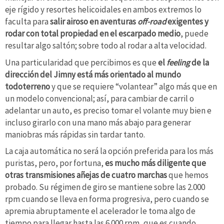
eje rígido y resortes helicoidales en ambos extremos lo
faculta para
salir airoso en aventuras
off-road
exigentes y
rodar con total propiedad en el escarpado medio
, puede
resultar algo saltón; sobre todo al rodar a alta velocidad.
Una particularidad que percibimos es que
el
feeling
de la
dirección del Jimny está más orientado al mundo
todoterreno
y que se requiere “volantear” algo más que en
un modelo convencional; así, para cambiar de carril o
adelantar un auto, es preciso tomar el volante muy bien e
incluso girarlo con una mano más abajo para generar
maniobras más rápidas sin tardar tanto.
La caja automática no será la opción preferida para los más
puristas, pero, por fortuna,
es mucho más diligente que
otras transmisiones añejas de cuatro marchas
que hemos
probado. Su régimen de giro se mantiene sobre las 2.000
rpm cuando se lleva en forma progresiva, pero cuando se
apremia abruptamente el acelerador le toma algo de
tiempo para llegar hasta las 6.000 rpm, que es cuando