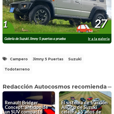
27
1
Galería de Suzuki Jimny 5 puertas a prueba
Ir a la galería
Campero
Jimny 5 Puertas
Suzuki
Todoterreno
Redacción Autocosmos recomienda
Renault Bridger
El sistema de tracción
Concept: anticipo de
AllGrip de Suzuki
un SUV compacto
celebra 55 años de