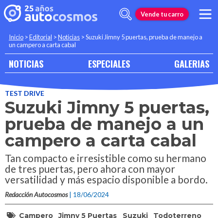
Vende tu carro
Inicio
>
Editorial
>
Noticias
>
Suzuki Jimny 5 puertas, prueba de manejo a
un campero a carta cabal
NOTICIAS
ESPECIALES
GALERIAS
TEST DRIVE
Suzuki Jimny 5 puertas,
prueba de manejo a un
campero a carta cabal
Tan compacto e irresistible como su hermano
de tres puertas, pero ahora con mayor
versatilidad y más espacio disponible a bordo.
Redacción Autocosmos
| 18/06/2024
Campero
Jimny 5 Puertas
Suzuki
Todoterreno