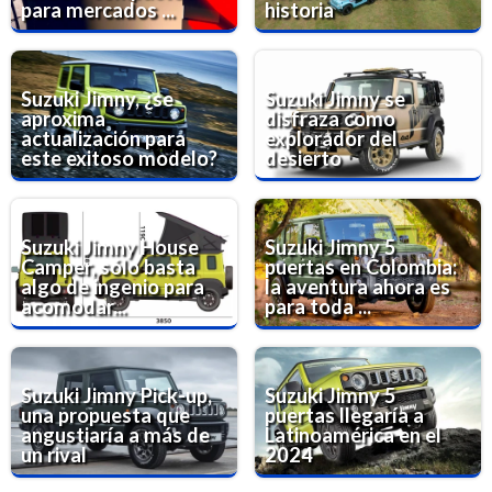
para mercados ...
historia
Suzuki Jimny, ¿se
Suzuki Jimny se
aproxima
disfraza como
actualización para
explorador del
este exitoso modelo?
desierto
Suzuki Jimny House
Suzuki Jimny 5
Camper, sólo basta
puertas en Colombia:
algo de ingenio para
la aventura ahora es
acomodar...
para toda ...
Suzuki Jimny Pick-up,
Suzuki Jimny 5
una propuesta que
puertas llegaría a
angustiaría a más de
Latinoamérica en el
un rival
2024