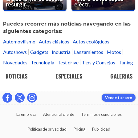
resurgir
eléctr...
Puedes recorrer más noticias navegando en las
siguientes categorías:
Automovilismo
Autos clásicos
Autos ecológicos
Autoshows
Gadgets
Industria
Lanzamientos
Motos
Novedades
Tecnología
Test drive
Tips y Consejos
Tuning
NOTICIAS
ESPECIALES
GALERIAS
Vende tu carro
La empresa
Atención al cliente
Términos y condiciones
Políticas de privacidad
Pricing
Publicidad