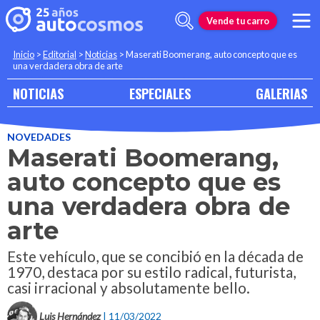
Vende tu carro
Inicio
>
Editorial
>
Noticias
>
Maserati Boomerang, auto concepto que es
una verdadera obra de arte
NOTICIAS
ESPECIALES
GALERIAS
NOVEDADES
Maserati Boomerang,
auto concepto que es
una verdadera obra de
arte
Este vehículo, que se concibió en la década de
1970, destaca por su estilo radical, futurista,
casi irracional y absolutamente bello.
Luis Hernández
| 11/03/2022