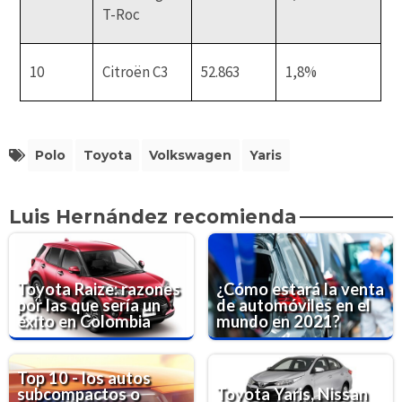
T-Roc
10
Citroën C3
52.863
1,8%
Polo
Toyota
Volkswagen
Yaris
Luis Hernández recomienda
Toyota Raize: razones
¿Cómo estará la venta
por las que sería un
de automóviles en el
éxito en Colombia
mundo en 2021?
Top 10 - los autos
subcompactos o
Toyota Yaris, Nissan