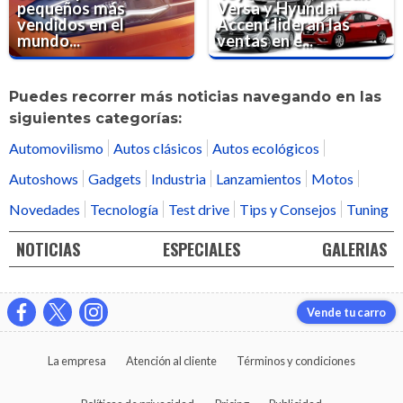
pequeños más
Versa y Hyundai
vendidos en el
Accent lideran las
mundo...
ventas en e...
Puedes recorrer más noticias navegando en las
siguientes categorías:
Automovilismo
Autos clásicos
Autos ecológicos
Autoshows
Gadgets
Industria
Lanzamientos
Motos
Novedades
Tecnología
Test drive
Tips y Consejos
Tuning
NOTICIAS
ESPECIALES
GALERIAS
Vende tu carro
La empresa
Atención al cliente
Términos y condiciones