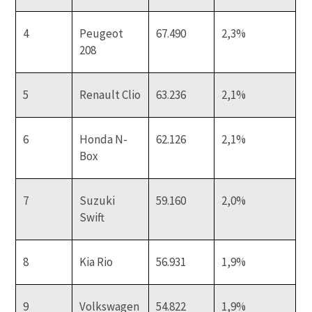
4
Peugeot
67.490
2,3%
208
5
Renault Clio
63.236
2,1%
6
Honda N-
62.126
2,1%
Box
7
Suzuki
59.160
2,0%
Swift
8
Kia Rio
56.931
1,9%
9
Volkswagen
54.822
1,9%