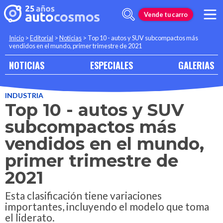
Vende tu carro
Inicio
>
Editorial
>
Noticias
>
Top 10 - autos y SUV subcompactos más
vendidos en el mundo, primer trimestre de 2021
NOTICIAS
ESPECIALES
GALERIAS
INDUSTRIA
Top 10 - autos y SUV
subcompactos más
vendidos en el mundo,
primer trimestre de
2021
Esta clasificación tiene variaciones
importantes, incluyendo el modelo que toma
el liderato.