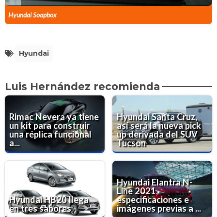
Hyundai Soapbox
Hyundai
Luis Hernández recomienda
Rimac Nevera ya tiene
Hyundai Santa Cruz,
un kit para construir
así será la nueva pick
una réplica funcional
up derivada del SUV
a...
Tucson
Hyundai Elantra N-
Line 2021,
Hyundai HB20 llega
especificaciones e
en tres sabores
imágenes previas a ...