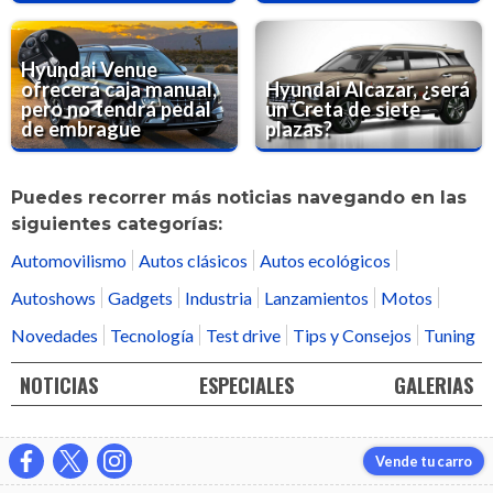
Hyundai Venue
ofrecerá caja manual,
Hyundai Alcazar, ¿será
pero no tendrá pedal
un Creta de siete
de embrague
plazas?
Puedes recorrer más noticias navegando en las
siguientes categorías:
Automovilismo
Autos clásicos
Autos ecológicos
Autoshows
Gadgets
Industria
Lanzamientos
Motos
Novedades
Tecnología
Test drive
Tips y Consejos
Tuning
NOTICIAS
ESPECIALES
GALERIAS
Vende tu carro