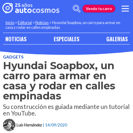
Vende tu carro
Inicio
>
Editorial
>
Noticias
>
Hyundai Soapbox, un carro para armar en
casa y rodar en calles empinadas
NOTICIAS
ESPECIALES
GALERIAS
GADGETS
Hyundai Soapbox, un
carro para armar en
casa y rodar en calles
empinadas
Su construcción es guiada mediante un tutorial
en YouTube.
Luis Hernández
| 14/09/2020