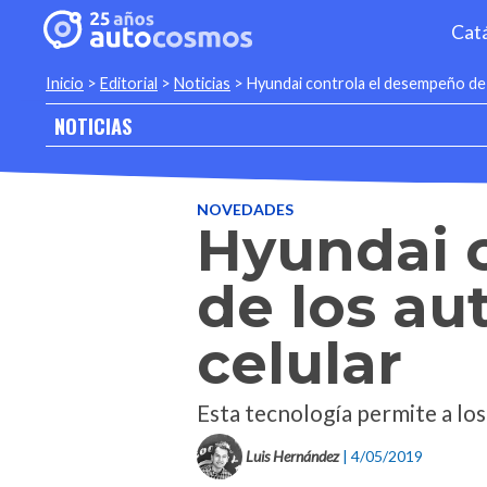
Cat
Inicio
>
Editorial
>
Noticias
>
Hyundai controla el desempeño de l
NOTICIAS
NOVEDADES
Hyundai 
de los au
celular
Esta tecnología permite a los
Luis Hernández
| 4/05/2019