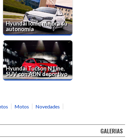
Hyundai Ioniq mejora su
autonomía
Hyundai Tucson N Line,
SUV con ADN deportivo
ntos
Motos
Novedades
GALERIAS