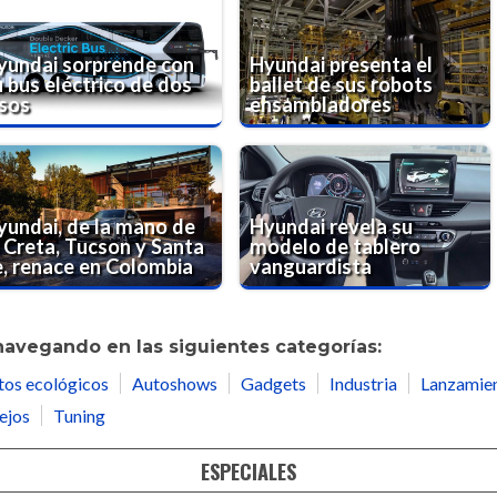
yundai sorprende con
Hyundai presenta el
u bus eléctrico de dos
ballet de sus robots
isos
ensambladores
yundai, de la mano de
Hyundai revela su
a Creta, Tucson y Santa
modelo de tablero
e, renace en Colombia
vanguardista
navegando en las siguientes categorías:
tos ecológicos
Autoshows
Gadgets
Industria
Lanzamie
ejos
Tuning
ESPECIALES