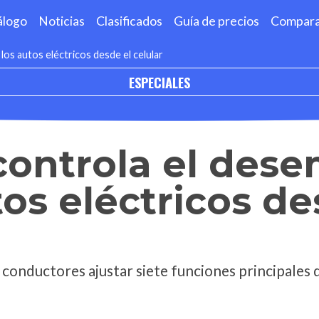
álogo
Noticias
Clasificados
Guía de precios
Compar
os autos eléctricos desde el celular
ESPECIALES
controla el des
tos eléctricos de
 conductores ajustar siete funciones principales