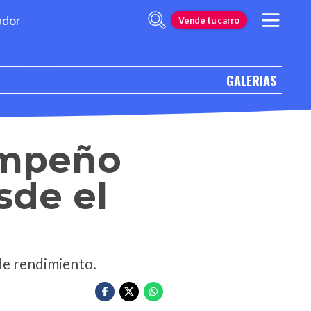
ador
Vende tu carro
GALERIAS
empeño
sde el
 de rendimiento.