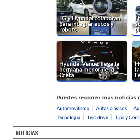
LG y Hyundai colaboran
H
para integrar autos y
s
robots
p
Hyundai Venue: llega la
H
hermana menor de la
l
Creta
F
Puedes recorrer más noticias 
Automovilismo
Autos clásicos
Au
Tecnología
Test drive
Tips y Cons
NOTICIAS