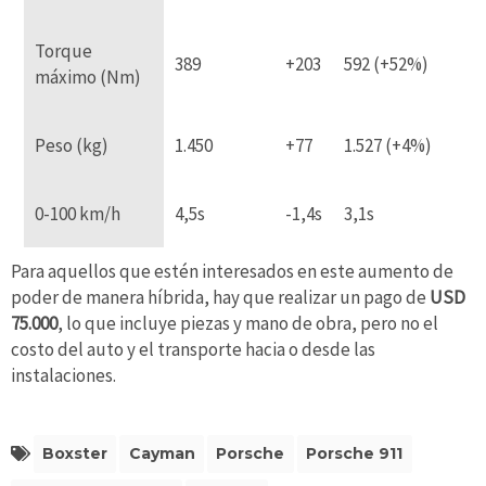
Torque
389
+203
592 (+52%)
máximo (Nm)
Peso (kg)
1.450
+77
1.527 (+4%)
0-100 km/h
4,5s
-1,4s
3,1s
Para aquellos que estén interesados en este aumento de
poder de manera híbrida, hay que realizar un pago de
USD
75.000
, lo que incluye piezas y mano de obra, pero no el
costo del auto y el transporte hacia o desde las
instalaciones.
Boxster
Cayman
Porsche
Porsche 911