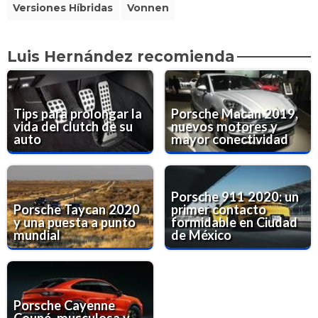
Versiones Híbridas
Vonnen
Luis Hernández recomienda
Tips para prolongar la
Porsche Macan 2019,
vida del clutch de su
nuevos motores y
auto
mayor conectividad
Porsche 911 2020: un
Porsche Taycan 2020
primer contacto
y una puesta a punto
formidable en Ciudad
mundial
de México
Porsche Cayenne
Coupé, musculosa y