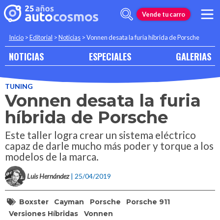
Vende tu carro
Inicio
>
Editorial
>
Noticias
>
Vonnen desata la furia híbrida de Porsche
NOTICIAS
ESPECIALES
GALERIAS
TUNING
Vonnen desata la furia
híbrida de Porsche
Este taller logra crear un sistema eléctrico
capaz de darle mucho más poder y torque a los
modelos de la marca.
Luis Hernández
| 25/04/2019
Boxster
Cayman
Porsche
Porsche 911
Versiones Híbridas
Vonnen