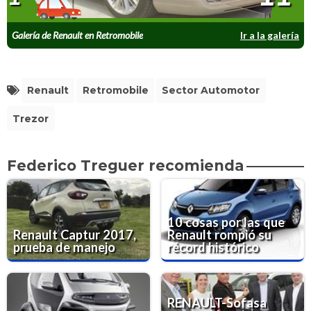
Galería de Renault en Retromobile
Ir a la galería
Renault
Retromobile
Sector Automotor
Trezor
Federico Treguer recomienda
10 cosas por las que
Renault Captur 2017,
Renault rompió su
prueba de manejo
récord histórico
RENAULT-Sofasa