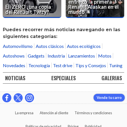
entregó la primera
Eli ZERO ¿una copia
Renault Alaskan en el
del Renault Twizy?
mundo
Puedes recorrer más noticias navegando en las
siguientes categorías:
Automovilismo
Autos clásicos
Autos ecológicos
Autoshows
Gadgets
Industria
Lanzamientos
Motos
Novedades
Tecnología
Test drive
Tips y Consejos
Tuning
NOTICIAS
ESPECIALES
GALERIAS
Vende tu carro
La empresa
Atención al cliente
Términos y condiciones
Políticas de privacidad
Pricing
Publicidad