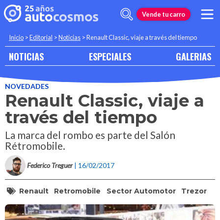
Vende tu carro
Inicio
>
Editorial
>
Noticias
>
Renault Classic, viaje a través del tiempo
NOTICIAS
ESPECIALES
GALERIAS
NOVEDADES
Renault Classic, viaje a
través del tiempo
La marca del rombo es parte del Salón
Rétromobile.
Federico Treguer
| 16/02/2017
Renault
Retromobile
Sector Automotor
Trezor