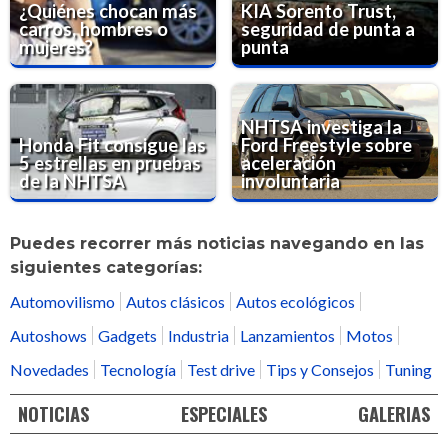
¿Quiénes chocan más
KIA Sorento Trust,
carros, hombres o
seguridad de punta a
mujeres?
punta
NHTSA investiga la
Honda Fit consigue las
Ford Freestyle sobre
5 estrellas en pruebas
aceleración
de la NHTSA
involuntaria
Puedes recorrer más noticias navegando en las
siguientes categorías:
Automovilismo
Autos clásicos
Autos ecológicos
Autoshows
Gadgets
Industria
Lanzamientos
Motos
Novedades
Tecnología
Test drive
Tips y Consejos
Tuning
NOTICIAS
ESPECIALES
GALERIAS