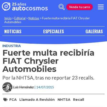
Vende tu carro
Inicio
>
Editorial
>
Noticias
>
Fuerte multa recibiría FIAT Chrysler
Automobiles
NOTICIAS
ESPECIALES
GALERIAS
INDUSTRIA
Fuerte multa recibiría
FIAT Chrysler
Automobiles
Por la NHTSA, tras no reportar 23 recalls.
Luis Hernández
| 14/07/2015
FCA
Llamado A Revisión
NHTSA
Recall