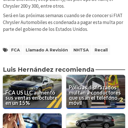
Chrysler 200 y 300, entre otros.
Será en las próximas semanas cuando se de conocer si FIAT
Chrysler Automobiles es condenada a pagar esta multa por
parte del gobierno de los Estados Unidos.
FCA
Llamado A Revisión
NHTSA
Recall
Luis Hernández recomienda
Policías disfrazados
FCA US LLC aumentó
multan a conductores
sus ventas en octubre
que usan el teléfono
en un 15%
móvil