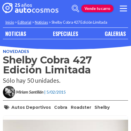
Vende tu carro
Inicio
>
Editorial
>
Noticias
>
Shelby Cobra 427 Edición Limitada
NOTICIAS
ESPECIALES
GALERIAS
NOVEDADES
Shelby Cobra 427
Edición Limitada
Sólo hay 50 unidades.
Miriam Santillán
| 5/02/2015
Autos Deportivos
Cobra
Roadster
Shelby