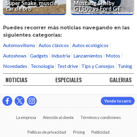
Super Snake, muscle
Mustang Shelby
car de oro
GT500 vs Ford GT
Puedes recorrer más noticias navegando en las
siguientes categorías:
Automovilismo
Autos clásicos
Autos ecológicos
Autoshows
Gadgets
Industria
Lanzamientos
Motos
Novedades
Tecnología
Test drive
Tips y Consejos
Tuning
NOTICIAS
ESPECIALES
GALERIAS
Vende tu carro
La empresa
Atención al cliente
Términos y condiciones
Políticas de privacidad
Pricing
Publicidad