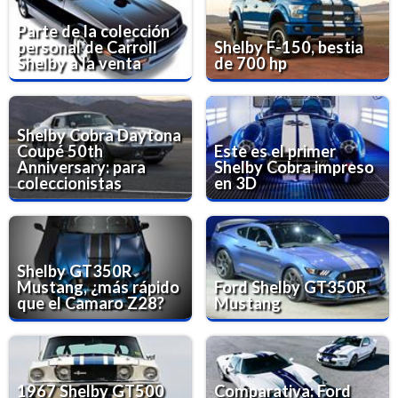
Parte de la colección
personal de Carroll
Shelby F-150, bestia
Shelby a la venta
de 700 hp
Shelby Cobra Daytona
Coupé 50th
Este es el primer
Anniversary: para
Shelby Cobra impreso
coleccionistas
en 3D
Shelby GT350R
Mustang, ¿más rápido
Ford Shelby GT350R
que el Camaro Z28?
Mustang
1967 Shelby GT500
Comparativa: Ford