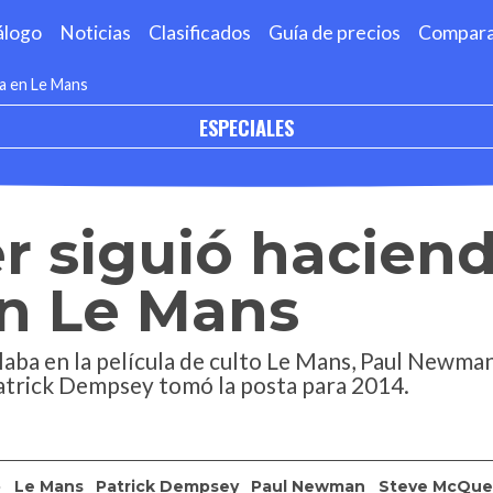
álogo
Noticias
Clasificados
Guía de precios
Compar
a en Le Mans
ESPECIALES
r siguió hacien
en Le Mans
ba en la película de culto Le Mans, Paul Newman 
Patrick Dempsey tomó la posta para 2014.
o
Le Mans
Patrick Dempsey
Paul Newman
Steve McQu