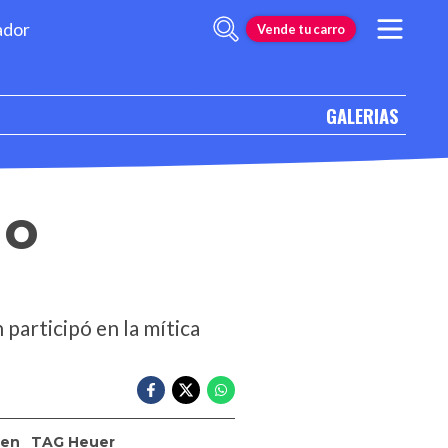
ador
Vende tu carro
GALERIAS
do
participó en la mítica
een
TAG Heuer