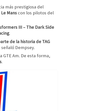
cia más prestigiosa del
n
Le Mans
con los pilotos del
sformers III – The Dark Side
acing
.
arte de la historia de TAG
, señaló Dempsey.
n la GTE Am. De esta forma,
s
.