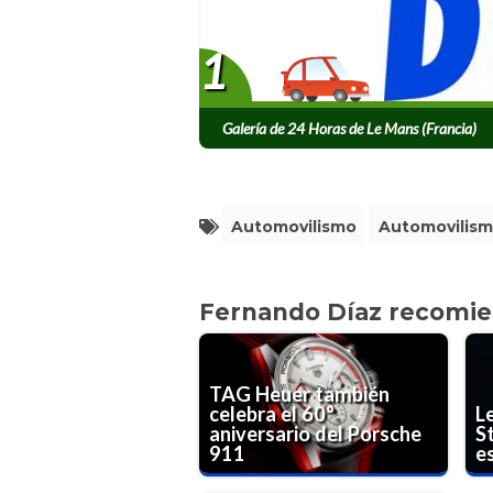
1
Galería de 24 Horas de Le Mans (Francia)
Automovilismo
Automovilis
Fernando Díaz recomi
TAG Heuer también
celebra el 60°
L
aniversario del Porsche
S
911
e