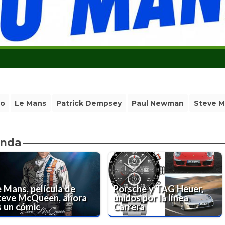
mo
Le Mans
Patrick Dempsey
Paul Newman
Steve 
enda
e Mans, película de
Porsche y TAG Heuer,
teve McQueen, ahora
unidos por la línea
s un cómic
Carrera