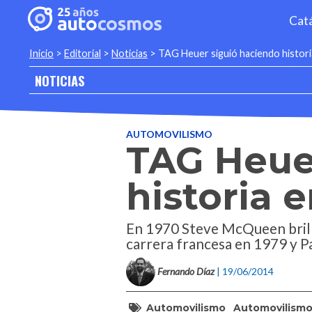
Cat
Inicio
>
Editorial
>
Noticias
>
TAG Heuer siguió haciendo histori
NOTICIAS
AUTOMOVILISMO
TAG Heue
historia 
En 1970 Steve McQueen brilla
carrera francesa en 1979 y 
Fernando Díaz
| 19/06/2014
Automovilismo
Automovilism