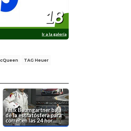
18
Ir a la galería
McQueen
TAG Heuer
Félix Baumgartner baja
de la estratósfera para
correr en las 24 hor...