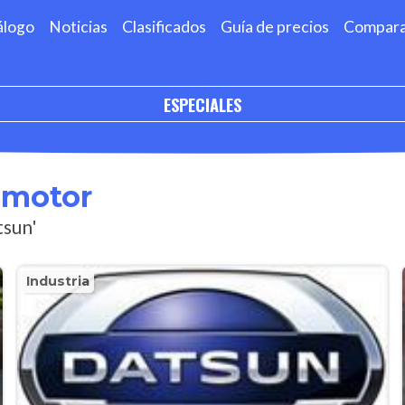
álogo
Noticias
Clasificados
Guía de precios
Compar
ESPECIALES
omotor
tsun'
Industria