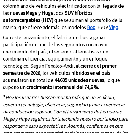
colombiano de vehículos electrificados con la llegada de
las
nuevas Mage y Huge
, dos
SUV híbridos
autorrecargables (HEV)
que se suman al portafolio de la
marca, que ofrece además los modelos
Box
, E70 y
Vigo
.
Con este lanzamiento, el fabricante busca ganar
participación en uno de los segmentos con mayor
crecimiento del país, ofreciendo alternativas que
combinan eficiencia, equipamiento y un enfoque
tecnológico. Según Fenalco-Andi,
al cierre del primer
semestre de 2026
, los vehículos
híbridos en el país
acumularon un total de
44.605 unidades nuevas
, lo que
supone un
crecimiento interanual del 74,6 %
.
"
Hoy los usuarios buscan mucho más que un vehículo,
esperan tecnología, eficiencia, seguridad y una experiencia
de conducción superior. Con el lanzamiento de las nuevas
Mage y Huge seguimos fortaleciendo nuestro portafolio para
responder a esas expectativas. Además, confiamos en que
esta propuesta nos permitirá posicionarnos en el top 5 de los