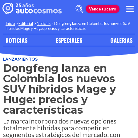
Vende tu carro
Inicio
>
Editorial
>
Noticias
>
Dongfeng lanza en Colombia los nuevos SUV
híbridos Mage y Huge: precios y características
NOTICIAS
ESPECIALES
GALERIAS
LANZAMIENTOS
Dongfeng lanza en
Colombia los nuevos
SUV híbridos Mage y
Huge: precios y
características
La marca incorpora dos nuevas opciones
totalmente híbridas para competir en
segmentos estratégicos del mercado, con