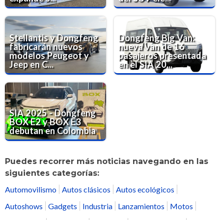
Stellantis y Dongfeng
Dongfeng Big Van:
fabricarán nuevos
nueva van de 16
modelos Peugeot y
pasajeros presentada
Jeep en C...
en el SIA 20...
SIA 2025 - Dongfeng
BOX E2 y BOX E3
debutan en Colombia
Puedes recorrer más noticias navegando en las
siguientes categorías:
Automovilismo
Autos clásicos
Autos ecológicos
Autoshows
Gadgets
Industria
Lanzamientos
Motos