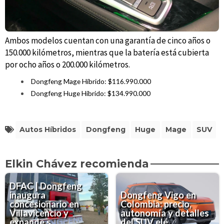
Ambos modelos cuentan con una garantía de cinco años o
150.000 kilómetros, mientras que la batería está cubierta
por ocho años o 200.000 kilómetros.
Dongfeng Mage Híbrido: $116.990.000
Dongfeng Huge Híbrido: $134.990.000
Autos Híbridos
Dongfeng
Huge
Mage
SUV
Elkin Chávez recomienda
DFAC | Dongfeng
inaugura
Dongfeng Vigo en
concesionario en
Colombia: precio,
Villavicencio y
autonomía y detalles
expande s...
del SUV elé...