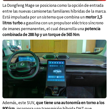
La Dongfeng Mage se posiciona como la opción de entrada
entre las nuevas camionetas familiares híbridas de la marca.
Está impulsada por un sistema que combina un
motor 1,5
litros turbo
a gasolina con un propulsor eléctrico síncrono
de imanes permanentes, el cual desarrolla una
potencia
combinada de 288 hp y un torque de 565 Nm
.
Además, este SUV,
que tiene una autonomía en torno a los
800 km,
incorpora una transmisión híbrida DHT que