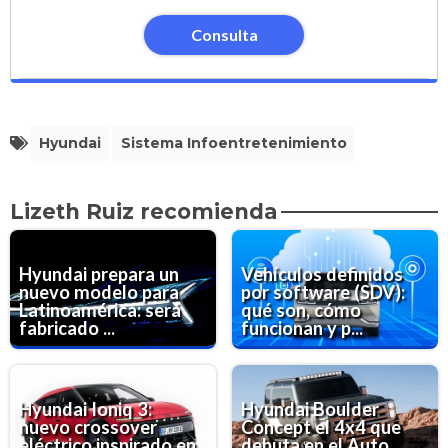
Consulta
Hyundai
Sistema Infoentretenimiento
Lizeth Ruiz recomienda
Hyundai prepara un
Vehículos definidos
nuevo modelo para
por software (SDV):
Latinoamérica: será
qué son, cómo
fabricado ...
funcionan y p...
Hyundai Ioniq 3:
Hyundai Boulder
nuevo crossover
Concept el 4x4 que
eléctrico inspirado en
debuta en el Auto