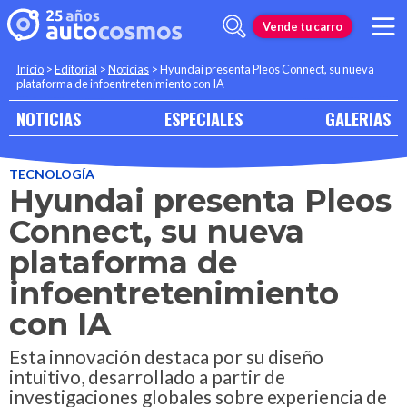
Vende tu carro
Inicio
>
Editorial
>
Noticias
>
Hyundai presenta Pleos Connect, su nueva
plataforma de infoentretenimiento con IA
NOTICIAS
ESPECIALES
GALERIAS
TECNOLOGÍA
Hyundai presenta Pleos
Connect, su nueva
plataforma de
infoentretenimiento
con IA
Esta innovación destaca por su diseño
intuitivo, desarrollado a partir de
investigaciones globales sobre experiencia de