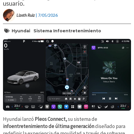
usuario.
Lizeth Ruiz
| 7/05/2026
Hyundai
Sistema Infoentretenimiento
Hyundai lanzó
Pleos Connect,
su sistema de
infoentretenimiento de última generación
diseñado para
redefinir la experiencia de movilidad a través de software,