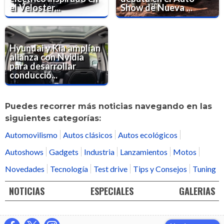
el Veloster...
Show de Nueva ...
Hyundai y Kia amplían
alianza con Nvidia
para desarrollar
conducció...
Puedes recorrer más noticias navegando en las
siguientes categorías:
Automovilismo
Autos clásicos
Autos ecológicos
Autoshows
Gadgets
Industria
Lanzamientos
Motos
Novedades
Tecnología
Test drive
Tips y Consejos
Tuning
NOTICIAS
ESPECIALES
GALERIAS