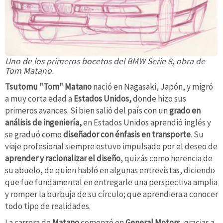
Uno de los primeros bocetos del BMW Serie 8, obra de
Tom Matano.
Tsutomu "Tom" Matano
nació en Nagasaki, Japón, y migró
a muy corta edad a
Estados Unidos,
donde hizo sus
primeros avances. Si bien salió del país con un
grado en
análisis de ingeniería,
en Estados Unidos aprendió inglés y
se graduó como
diseñador con énfasis en transporte
. Su
viaje profesional siempre estuvo impulsado por el deseo de
aprender y racionalizar el diseño
, quizás como herencia de
su abuelo, de quien habló en algunas entrevistas, diciendo
que fue fundamental en entregarle una perspectiva amplia
y romper la burbuja de su círculo; que aprendiera a conocer
todo tipo de realidades.
La carrera de
Matano
comenzó en
General Motors
, gracias a