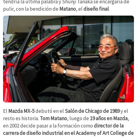
tendría la última palabra y Shunji Tanaka se encargaría de
pulir, con la bendición de
Matano
, el
diseño final
.
El
Mazda MX-5
debutó en el
Salón de Chicago de 1989
y el
resto es historia.
Tom Matano
, luego de
19 años en Mazda
,
en 2002 decide pasar a la formación como
director de la
carrera de diseño industrial en el Academy of Art College de