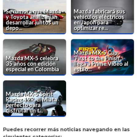
Se rumora que Mazda
Mazda fabricará sus
y Toyota analizarían
vehículos eléctricos
desarrollar juntos un
en Japón para
depo...
optimizar re...
Mazda MX-5 Cup:
Mazda MX-5 celebra
'First to the Finish'
35 años con edición
llega a Prime Video al
especial en Colombia
estilo...
Mazda MX-5 Spirit
Racing 12R, el Miata
perfecto para
disfrutar un t...
Puedes recorrer más noticias navegando en las
siguientes categorías: