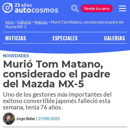
Vende tu carro
Inicio
>
Editorial
>
Noticias
>
Murió Tom Matano, considerado el padre del
Mazda MX-5
NOTICIAS
ESPECIALES
GALERIAS
NOVEDADES
Murió Tom Matano,
considerado el padre
del Mazda MX-5
Uno de los gestores más importantes del
exitoso convertible japonés falleció esta
semana, tenía 76 años.
Jorge Beher
| 27/09/2025