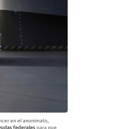
ncer en el anonimato,
yudas federales
para que