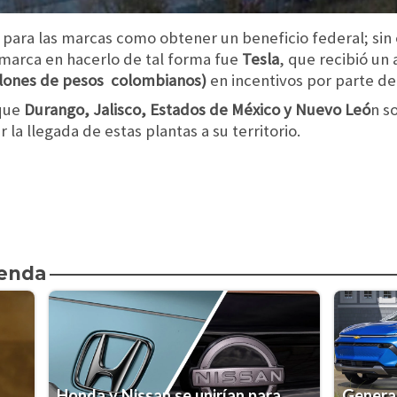
e para las marcas como obtener un beneficio federal; si
 marca en hacerlo de tal forma fue
Tesla
, que recibió un
llones de pesos colombianos)
en incentivos por parte d
 que
Durango, Jalisco, Estados de México y Nuevo Leó
n s
la llegada de estas plantas a su territorio.
ienda
Honda y Nissan se unirían para
General