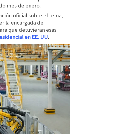
ado mes de enero.
ción oficial sobre el tema,
er la encargada de
para que detuvieran esas
esidencial en EE. UU
.