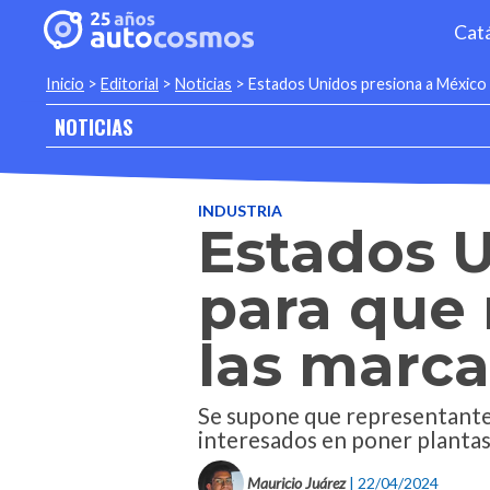
Cat
Inicio
>
Editorial
>
Noticias
>
Estados Unidos presiona a México p
NOTICIAS
INDUSTRIA
Estados U
para que 
las marca
Se supone que representantes
interesados en poner plantas 
Mauricio Juárez
| 22/04/2024