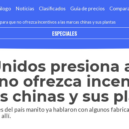
álogo
Noticias
Clasificados
Guía de precios
Compar
ara que no ofrezca incentivos a las marcas chinas y sus plantas
ESPECIALES
nidos presiona 
no ofrezca incen
s chinas y sus p
 del país manito ya hablaron con algunos fabrica
allí.