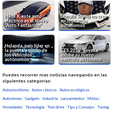
HiPhi X, este auto
Donald Trump no cree
eléctrico es el nuevo
en los carros
“Auto Fantástico”
autónomos
Holanda, país líder en
la puesta a punto de
CES 2019: Toyota
los vehículos
exhibe su nuevo
autónomos
vehículo autónomo
Puedes recorrer más noticias navegando en las
siguientes categorías:
Automovilismo
Autos clásicos
Autos ecológicos
Autoshows
Gadgets
Industria
Lanzamientos
Motos
Novedades
Tecnología
Test drive
Tips y Consejos
Tuning