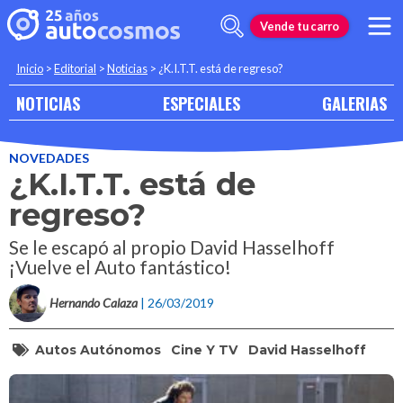
Vende tu carro
Inicio
>
Editorial
>
Noticias
>
¿K.I.T.T. está de regreso?
NOTICIAS
ESPECIALES
GALERIAS
NOVEDADES
¿K.I.T.T. está de
regreso?
Se le escapó al propio David Hasselhoff
¡Vuelve el Auto fantástico!
Hernando Calaza
| 26/03/2019
Autos Autónomos
Cine Y TV
David Hasselhoff