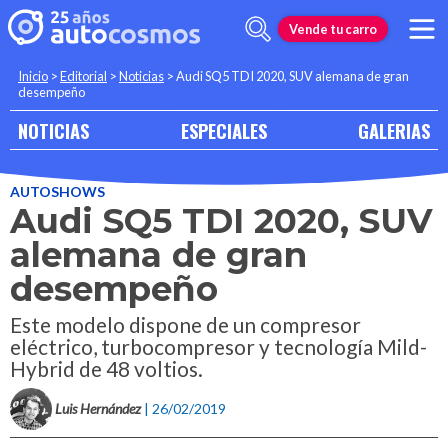
Vende tu carro
Inicio
>
Editorial
>
Noticias
>
Audi SQ5 TDI 2020, SUV alemana de gran
desempeño
NOTICIAS
ESPECIALES
GALERIAS
AUTOSHOWS
Audi SQ5 TDI 2020, SUV
alemana de gran
desempeño
Este modelo dispone de un compresor
eléctrico, turbocompresor y tecnología Mild-
Hybrid de 48 voltios.
Luis Hernández
| 26/02/2019