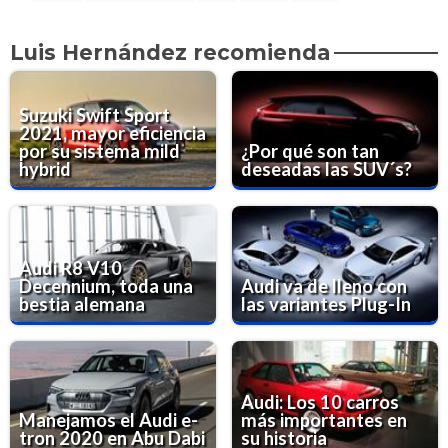
Luis Hernández recomienda
Suzuki Swift Sport
2021, mayor eficiencia
por su sistema mild
¿Por qué son tan
hybrid
deseadas las SUV´s?
Audi R8 V10
Decennium, toda una
Audi va de lleno con
bestia alemana
las variantes Plug-In
Audi: Los 10 carros
Manejamos el Audi e-
más importantes en
tron 2020 en Abu Dabi
su historia