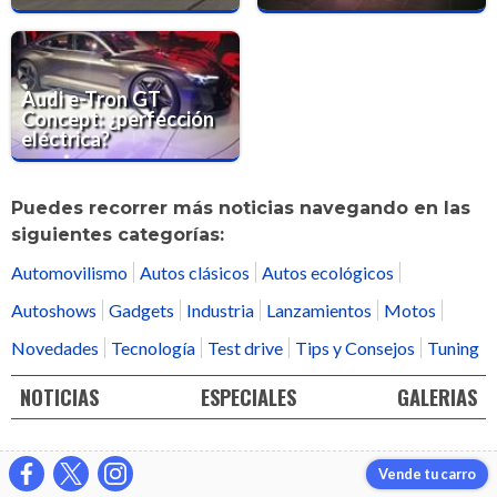
Audi e-Tron GT
Concept: ¿perfección
eléctrica?
Puedes recorrer más noticias navegando en las
siguientes categorías:
Automovilismo
Autos clásicos
Autos ecológicos
Autoshows
Gadgets
Industria
Lanzamientos
Motos
Novedades
Tecnología
Test drive
Tips y Consejos
Tuning
NOTICIAS
ESPECIALES
GALERIAS
Vende tu carro