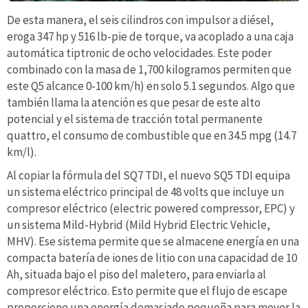
De esta manera, el seis cilindros con impulsor a diésel,
eroga 347 hp y 516 lb-pie de torque, va acoplado a una caja
automática tiptronic de ocho velocidades. Este poder
combinado con la masa de 1,700 kilogramos permiten que
este Q5 alcance 0-100 km/h) en solo 5.1 segundos. Algo que
también llama la atención es que pesar de este alto
potencial y el sistema de tracción total permanente
quattro, el consumo de combustible que en 34.5 mpg (14.7
km/l).
Al copiar la fórmula del SQ7 TDI, el nuevo SQ5 TDI equipa
un sistema eléctrico principal de 48 volts que incluye un
compresor eléctrico (electric powered compressor, EPC) y
un sistema Mild-Hybrid (Mild Hybrid Electric Vehicle,
MHV). Ese sistema permite que se almacene energía en una
compacta batería de iones de litio con una capacidad de 10
Ah, situada bajo el piso del maletero, para enviarla al
compresor eléctrico. Esto permite que el flujo de escape
proporcione una energía demasiado pequeña para mover la