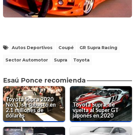
Autos Deportivos
Coupé
GR Supra Racing
Sector Automotor
Supra
Toyota
Esaú Ponce recomienda
Toyota Supra 2020
No. 1, se subastó en
Toyota Supra, de
2.1 millones de
vuelta al Super GT
dólares
japonés en 2020