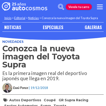
Vende tu carro
Inicio
>
Editorial
>
Noticias
>
Conozca la nueva imagen del Toyota Supra
NOTICIAS
ESPECIALES
GALERIAS
NOVEDADES
Conozca la nueva
imagen del Toyota
Supra
Es la primera imagen real del deportivo
japonés que llega en 2019.
Esaú Ponce
| 19/12/2018
Autos Deportivos
Coupé
GR Supra Racing
Sector Automotor
Supra
Toyota