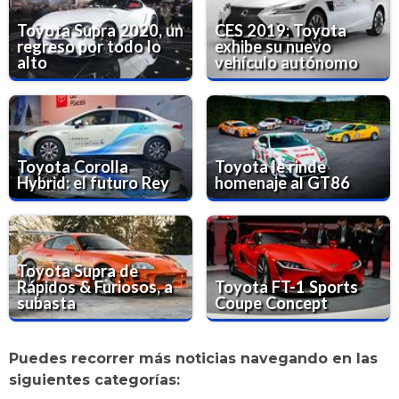
Toyota Supra 2020, un
CES 2019: Toyota
regreso por todo lo
exhibe su nuevo
alto
vehículo autónomo
Toyota Corolla
Toyota le rinde
Hybrid: el futuro Rey
homenaje al GT86
Toyota Supra de
Rápidos & Furiosos, a
Toyota FT-1 Sports
subasta
Coupe Concept
Puedes recorrer más noticias navegando en las
siguientes categorías: