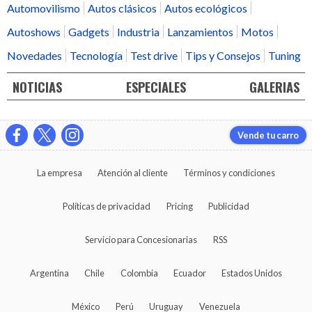
Automovilismo
Autos clásicos
Autos ecológicos
Autoshows
Gadgets
Industria
Lanzamientos
Motos
Novedades
Tecnología
Test drive
Tips y Consejos
Tuning
NOTICIAS
ESPECIALES
GALERIAS
Vende tu carro
La empresa
Atención al cliente
Términos y condiciones
Políticas de privacidad
Pricing
Publicidad
Servicio para Concesionarias
RSS
Argentina
Chile
Colombia
Ecuador
Estados Unidos
México
Perú
Uruguay
Venezuela