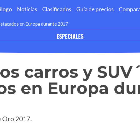
álogo
Noticias
Clasificados
Guía de precios
Compar
estacados en Europa durante 2017
ESPECIALES
os carros y SUV
os en Europa du
e Oro 2017.