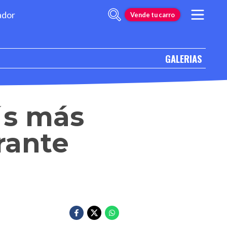
ador
Vende tu carro
GALERIAS
´s más
rante