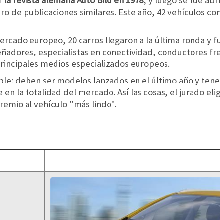
 la revista alemana Auto Bild en 1978
, y luego se fue abr
o de publicaciones similares. Este año, 42 vehículos co
rcado europeo, 20 carros llegaron a la última ronda y 
señadores, especialistas en conectividad, conductores fre
 principales medios especializados europeos.
imple: deben ser modelos lanzados en el último año y ten
n la totalidad del mercado. Así las cosas, el jurado elig
emio al vehículo "más lindo".