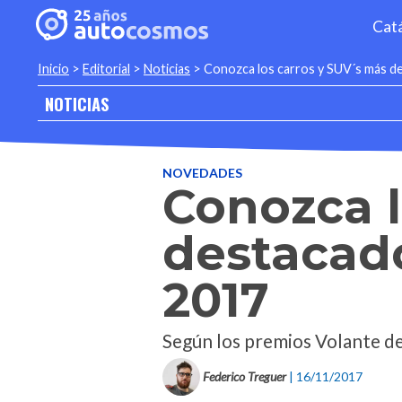
Cat
Inicio
>
Editorial
>
Noticias
>
Conozca los carros y SUV´s más d
NOTICIAS
NOVEDADES
Conozca l
destacad
2017
Según los premios Volante d
Federico Treguer
| 16/11/2017