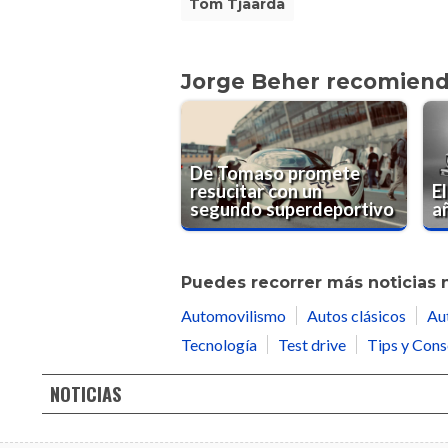
Tom Tjaarda
Jorge Beher recomien
De Tomaso promete
resucitar con un
E
segundo superdeportivo
a
Puedes recorrer más noticias 
Automovilismo
Autos clásicos
Au
Tecnología
Test drive
Tips y Cons
NOTICIAS