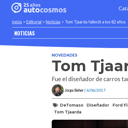
Cat
Inicio
>
Editorial
>
Noticias
>
Tom Tjaarda falleció a los 82 años
NOTICIAS
NOVEDADES
Tom Tjaar
Fue el diseñador de carros t
Jorge Beher
| 6/06/2017
DeTomaso
Diseñador
Ford F
Tom Tjaarda