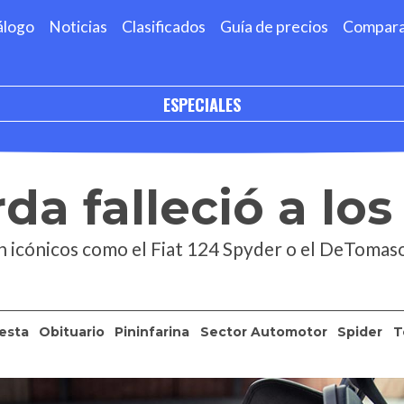
álogo
Noticias
Clasificados
Guía de precios
Compar
ESPECIALES
da falleció a los
an icónicos como el Fiat 124 Spyder o el DeTomas
iesta
Obituario
Pininfarina
Sector Automotor
Spider
T