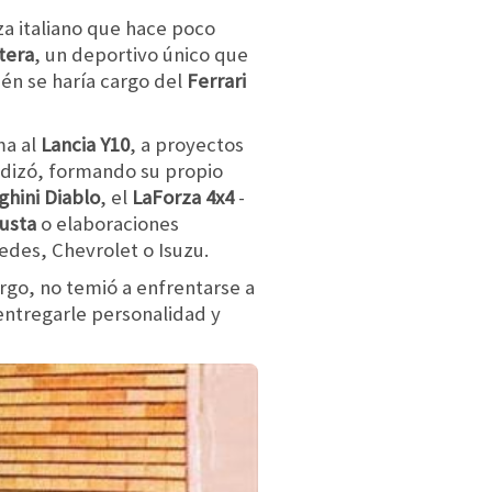
a italiano que hace poco
tera
, un deportivo único que
ién se haría cargo del
Ferrari
ma al
Lancia Y10
, a proyectos
endizó, formando su propio
hini Diablo
, el
LaForza 4x4
-
usta
o elaboraciones
edes, Chevrolet o Isuzu.
rgo, no temió a enfrentarse a
entregarle personalidad y