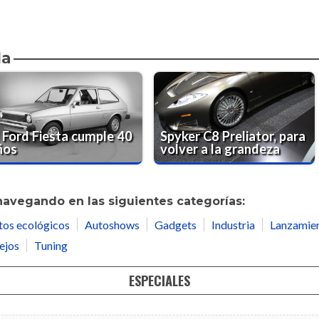
da
l Ford Fiesta cumple 40
Spyker C8 Preliator, para
ños
volver a la grandeza
navegando en las siguientes categorías:
tos ecológicos
Autoshows
Gadgets
Industria
Lanzamie
ejos
Tuning
ESPECIALES