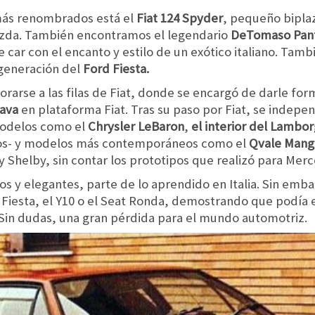
más renombrados está el
Fiat 124 Spyder
, pequeño biplaz
Mazda. También encontramos el legendario
DeTomaso Pan
car con el encanto y estilo de un exótico italiano. Tamb
 generación del
Ford Fiesta.
orarse a las filas de Fiat, donde se encargó de darle for
ava
en plataforma Fiat. Tras su paso por Fiat, se indep
modelos como el
Chrysler LeBaron
,
el interior del
Lamborg
os- y modelos más contemporáneos como el
Qvale Mang
 Shelby, sin contar los prototipos que realizó para Merc
s y elegantes, parte de lo aprendido en Italia. Sin emba
Fiesta, el Y10 o el Seat Ronda, demostrando que podía 
. Sin dudas, una gran pérdida para el mundo automotriz.