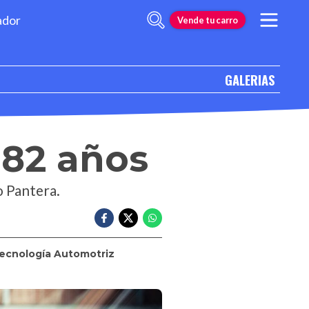
ador
Vende tu carro
GALERIAS
 82 años
o Pantera.
ecnología Automotriz