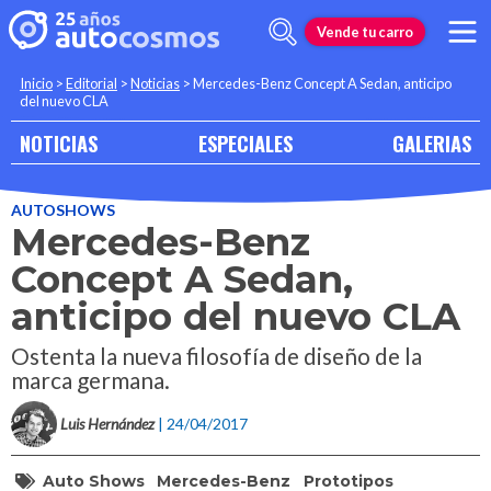
Vende tu carro
Inicio
>
Editorial
>
Noticias
>
Mercedes-Benz Concept A Sedan, anticipo
del nuevo CLA
NOTICIAS
ESPECIALES
GALERIAS
AUTOSHOWS
Mercedes-Benz
Concept A Sedan,
anticipo del nuevo CLA
Ostenta la nueva filosofía de diseño de la
marca germana.
Luis Hernández
| 24/04/2017
Auto Shows
Mercedes-Benz
Prototipos