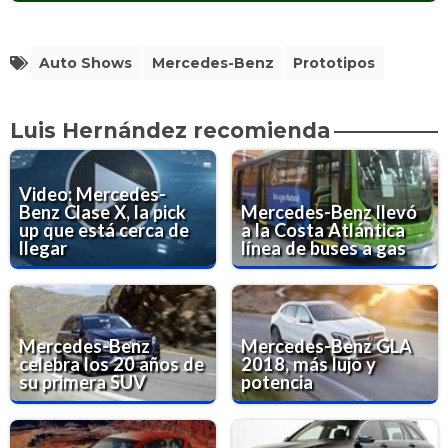
Auto Shows
Mercedes-Benz
Prototipos
Luis Hernández recomienda
Video: Mercedes-
Benz Clase X, la pick
Mercedes-Benz llevó
up que está cerca de
a la Costa Atlántica
llegar
línea de buses a gas
Mercedes-Benz
Mercedes-Benz GLA
celebra los 20 años de
2018, más lujo y
su primera SUV
potencia