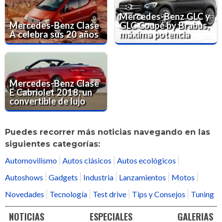
Mercedes-Benz GLC y
Mercedes-Benz Clase
GLC Coupé by Brabus,
A celebra sus 20 años
máxima potencia
Mercedes-Benz Clase
E Cabriolet 2018, un
convertible de lujo
Puedes recorrer más noticias navegando en las
siguientes categorías:
Automovilismo
Autos clásicos
Autos ecológicos
Autoshows
Gadgets
Industria
Lanzamientos
Motos
Novedades
Tecnología
Test drive
Tips y Consejos
Tuning
NOTICIAS
ESPECIALES
GALERIAS