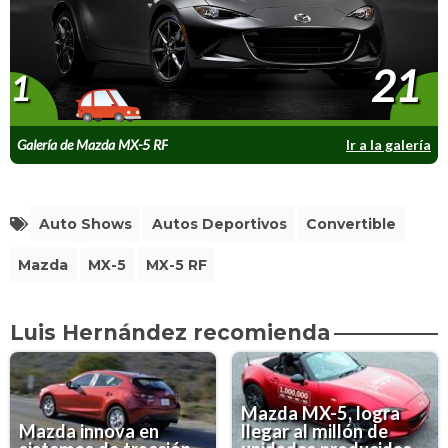
21
1
Galería de Mazda MX-5 RF
Ir a la galería
Auto Shows
Autos Deportivos
Convertible
Mazda
MX-5
MX-5 RF
Luis Hernández recomienda
Mazda MX-5, logra
Mazda innova en
llegar al millón de