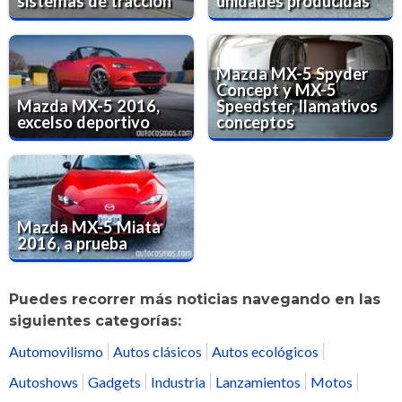
sistemas de tracción
unidades producidas
Mazda MX-5 Spyder
Concept y MX-5
Mazda MX-5 2016,
Speedster, llamativos
excelso deportivo
conceptos
Mazda MX-5 Miata
2016, a prueba
Puedes recorrer más noticias navegando en las
siguientes categorías:
Automovilismo
Autos clásicos
Autos ecológicos
Autoshows
Gadgets
Industria
Lanzamientos
Motos