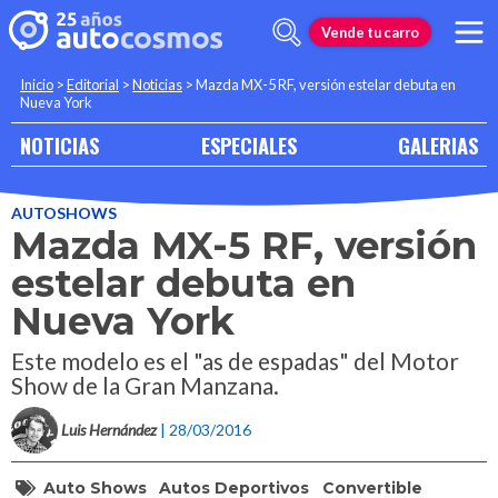
Vende tu carro
Inicio
>
Editorial
>
Noticias
>
Mazda MX-5 RF, versión estelar debuta en
Nueva York
NOTICIAS
ESPECIALES
GALERIAS
AUTOSHOWS
Mazda MX-5 RF, versión
estelar debuta en
Nueva York
Este modelo es el "as de espadas" del Motor
Show de la Gran Manzana.
Luis Hernández
| 28/03/2016
Auto Shows
Autos Deportivos
Convertible