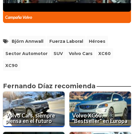
Campaña Volvo
Björn Annwall
Fuerza Laboral
Héroes
Sector Automotor
SUV
Volvo Cars
XC60
XC90
Fernando Díaz recomienda
Volvo Cars, siempre
Volvo XC60,
piensa en el futuro
"Bestseller" en Europa