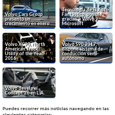
Tecnología de El Auto
Volvo Cars Group
Fantástico, posible
presentó un
gracias a Volvo y
crecimiento en enero
Microsoft
Volvo XC90, North
Volvo S90 2017:
American Truck-
dispone sistema de
Utility of the Year
conducción semi-
2016
autónomo
Volvo devela el
Concept 26 en L.A.
Puedes recorrer más noticias navegando en las
siguientes categorías: