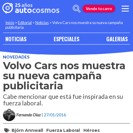
Vende tu carro
Inicio
>
Editorial
>
Noticias
>
Volvo Cars nos muestra su nueva campaña
publicitaria
NOTICIAS
ESPECIALES
GALERIAS
NOVEDADES
Volvo Cars nos muestra
su nueva campaña
publicitaria
Cabe mencionar que está fue inspirada en su
fuerza laboral.
Fernando Díaz
| 27/01/2016
Björn Annwall
Fuerza Laboral
Héroes