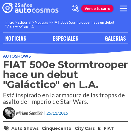
Vende tu carro
Inicio
>
Editorial
>
Noticias
>
FIAT 500e Stormtrooper hace un debut
"Galáctico" en L.A.
NOTICIAS
ESPECIALES
GALERIAS
AUTOSHOWS
FIAT 500e Stormtrooper
hace un debut
"Galáctico" en L.A.
Está inspirado en la armadura de las tropas de
asalto del Imperio de Star Wars.
Miriam Santillán
| 25/11/2015
Auto Shows
Cinquecento
City Cars
E
FIAT