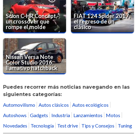
Scion C-HR Concept,
FIAT 124 Spider 2017,
un crossover que
el regreso de un
rompe el molde
clásico
Nissan Versa Note
Color Studio 2016,
llamativo hatchback
Puedes recorrer más noticias navegando en las
siguientes categorías:
Automovilismo
Autos clásicos
Autos ecológicos
Autoshows
Gadgets
Industria
Lanzamientos
Motos
Novedades
Tecnología
Test drive
Tips y Consejos
Tuning