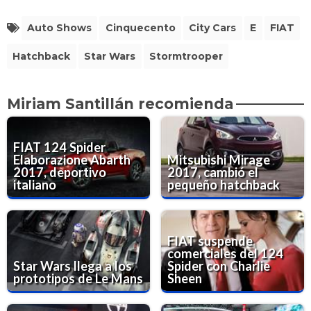
Auto Shows
Cinquecento
City Cars
E
FIAT
Hatchback
Star Wars
Stormtrooper
Miriam Santillán recomienda
FIAT 124 Spider
Elaborazione Abarth
Mitsubishi Mirage
2017, deportivo
2017, cambió el
italiano
pequeño hatchback
FIAT suspende
comerciales del 124
Star Wars llega a los
Spider con Charlie
prototipos de Le Mans
Sheen