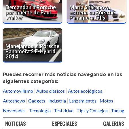
Demandan a Porsche
María Sharapova
por muerte de Paul
estrena su Porsche
Walker
Panamera GTS
Manejamos el Porsche
Panamera S E-Hybrid
2014
Puedes recorrer más noticias navegando en las
siguientes categorías:
Automovilismo
Autos clásicos
Autos ecológicos
Autoshows
Gadgets
Industria
Lanzamientos
Motos
Novedades
Tecnología
Test drive
Tips y Consejos
Tuning
NOTICIAS
ESPECIALES
GALERIAS