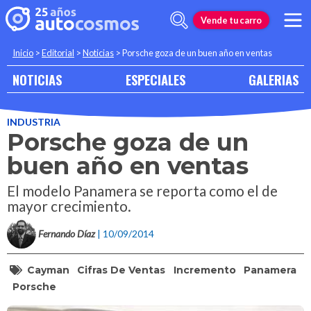
Vende tu carro
Inicio
>
Editorial
>
Noticias
>
Porsche goza de un buen año en ventas
NOTICIAS
ESPECIALES
GALERIAS
INDUSTRIA
Porsche goza de un
buen año en ventas
El modelo Panamera se reporta como el de
mayor crecimiento.
Fernando Díaz
| 10/09/2014
Cayman
Cifras De Ventas
Incremento
Panamera
Porsche