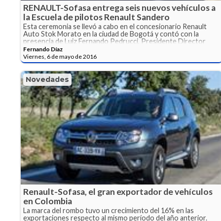
RENAULT-Sofasa entrega seis nuevos vehículos a
la Escuela de pilotos Renault Sandero
Esta ceremonia se llevó a cabo en el concesionario Renault
Auto Stok Morato en la ciudad de Bogotá y contó con la
presencia de Luiz Fernando Pedrucci, Presidente Director
General de RENAULT-Sofasa.
Fernando Díaz
Viernes, 6 de mayo de 2016
Novedades
Renault-Sofasa, el gran exportador de vehículos
en Colombia
La marca del rombo tuvo un crecimiento del 16% en las
exportaciones respecto al mismo período del año anterior.