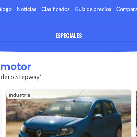
álogo
Noticias
Clasificados
Guía de precios
Compar
ESPECIALES
omotor
andero Stepway'
Industria