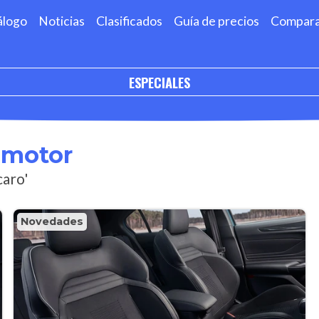
álogo
Noticias
Clasificados
Guía de precios
Compar
ESPECIALES
omotor
caro'
Novedades