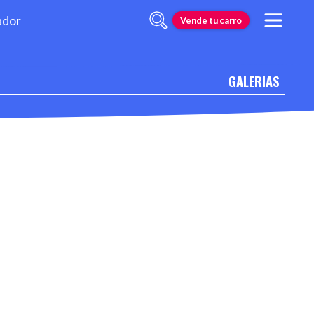
ador
Vende tu carro
GALERIAS