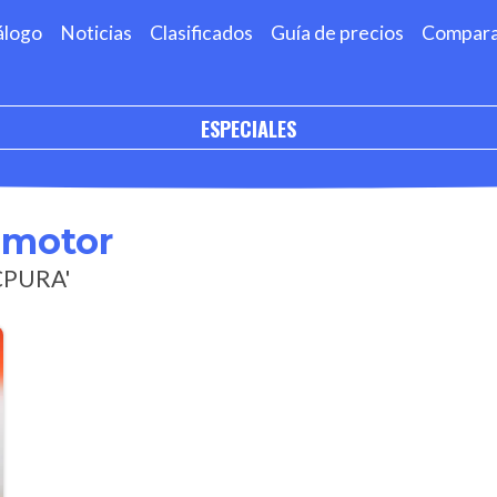
álogo
Noticias
Clasificados
Guía de precios
Compar
ESPECIALES
omotor
MCPURA'