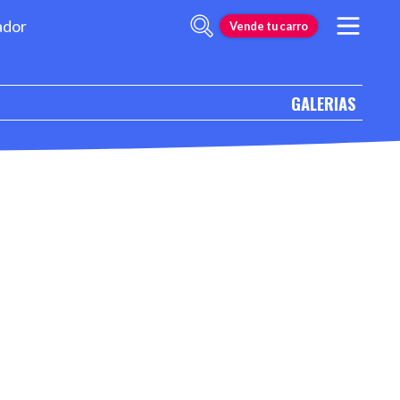
ador
Vende tu carro
GALERIAS