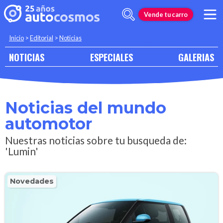
Vende tu carro
Inicio
>
Editorial
>
Noticias
NOTICIAS
ESPECIALES
GALERIAS
Noticias del mundo
automotor
Nuestras noticias sobre tu busqueda de:
'Lumin'
Novedades