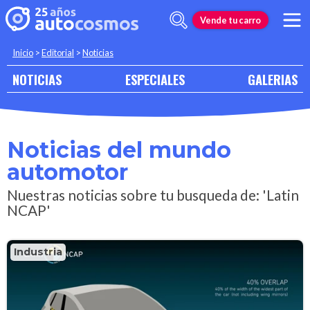
Vende tu carro
Inicio
>
Editorial
>
Noticias
NOTICIAS
ESPECIALES
GALERIAS
Noticias del mundo
automotor
Nuestras noticias sobre tu busqueda de: 'Latin
NCAP'
Industria