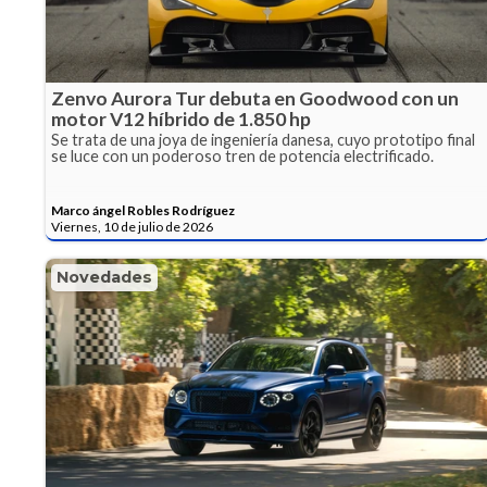
Zenvo Aurora Tur debuta en Goodwood con un
motor V12 híbrido de 1.850 hp
Se trata de una joya de ingeniería danesa, cuyo prototipo final
se luce con un poderoso tren de potencia electrificado.
Marco ángel Robles Rodríguez
Viernes, 10 de julio de 2026
Novedades