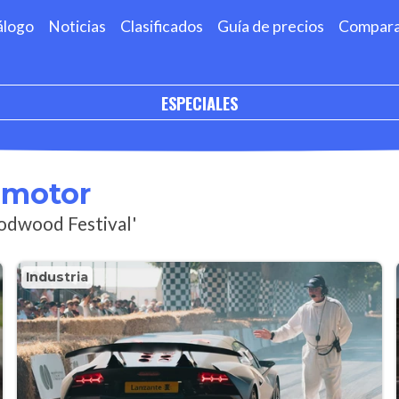
álogo
Noticias
Clasificados
Guía de precios
Compar
ESPECIALES
omotor
oodwood Festival'
Industria