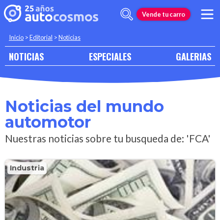
Vende tu carro
Inicio
>
Editorial
>
Noticias
NOTICIAS
ESPECIALES
GALERIAS
Noticias del mundo
automotor
Nuestras noticias sobre tu busqueda de: 'FCA'
Industria