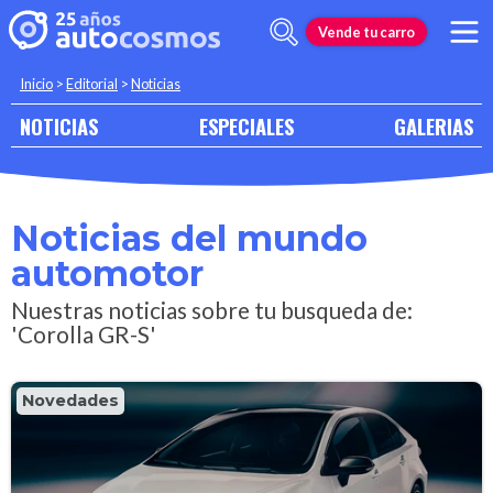
Vende tu carro
Inicio
>
Editorial
>
Noticias
NOTICIAS
ESPECIALES
GALERIAS
Noticias del mundo
automotor
Nuestras noticias sobre tu busqueda de:
'Corolla GR-S'
Novedades