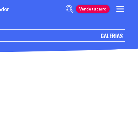
ador
Vende tu carro
GALERIAS