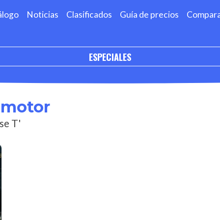
álogo
Noticias
Clasificados
Guía de precios
Compar
ESPECIALES
omotor
se T'