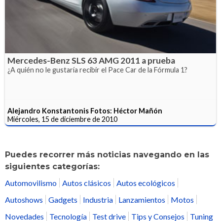
Mercedes-Benz SLS 63 AMG 2011 a prueba
¿A quién no le gustaría recibir el Pace Car de la Fórmula 1?
Alejandro Konstantonis Fotos: Héctor Mañón
Miércoles, 15 de diciembre de 2010
Puedes recorrer más noticias navegando en las
siguientes categorías:
Automovilismo
Autos clásicos
Autos ecológicos
Autoshows
Gadgets
Industria
Lanzamientos
Motos
Novedades
Tecnología
Test drive
Tips y Consejos
Tuning