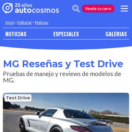
Vende tu carro
Inicio
>
Editorial
>
Noticias
NOTICIAS
ESPECIALES
GALERIAS
MG Reseñas y Test Drive
Pruebas de manejo y reviews de modelos de
MG.
Test Drive