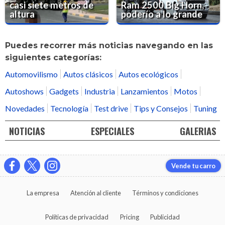
casi siete metros de
Ram 2500 Big Horn,
altura
poderío a lo grande
Puedes recorrer más noticias navegando en las
siguientes categorías:
Automovilismo
Autos clásicos
Autos ecológicos
Autoshows
Gadgets
Industria
Lanzamientos
Motos
Novedades
Tecnología
Test drive
Tips y Consejos
Tuning
NOTICIAS
ESPECIALES
GALERIAS
Vende tu carro
La empresa
Atención al cliente
Términos y condiciones
Políticas de privacidad
Pricing
Publicidad