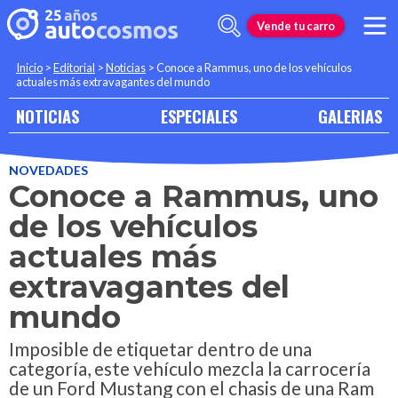
Vende tu carro
Inicio
>
Editorial
>
Noticias
>
Conoce a Rammus, uno de los vehículos
actuales más extravagantes del mundo
NOTICIAS
ESPECIALES
GALERIAS
NOVEDADES
Conoce a Rammus, uno
de los vehículos
actuales más
extravagantes del
mundo
Imposible de etiquetar dentro de una
categoría, este vehículo mezcla la carrocería
de un Ford Mustang con el chasis de una Ram