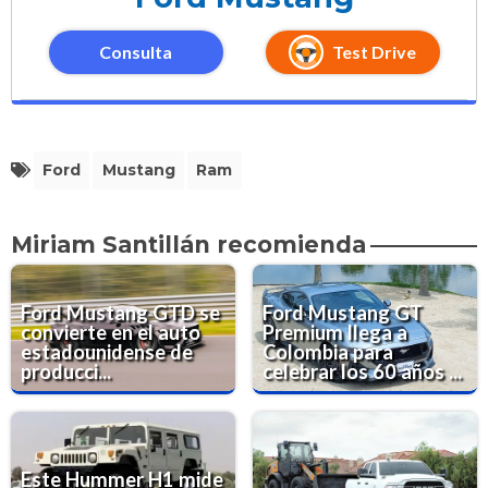
Consulta
Test Drive
Ford
Mustang
Ram
Miriam Santillán recomienda
Ford Mustang GTD se
Ford Mustang GT
convierte en el auto
Premium llega a
estadounidense de
Colombia para
producci...
celebrar los 60 años ...
Este Hummer H1 mide