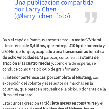
Una publicación compartida
por Larry Chen
(@larry_chen_foto)
Bajo el capó de Rammus encontramos un
motor V8 Hemi
atmosférico de 6,4 litros, que entrega 410 hp de potencia y
580 Nm de torque, acoplado a una transmisión automática
de ocho velocidades.
Al parecer, conserva el
sistema de
tracción a las cuatro ruedas
y, como era de esperar, se
conduce como una pick-up de gran formato.
El
interior pertenece casi por completo al Mustang
, con
excepción del volante y el selector de marchas en la
columna, que parecen provenir de la pick-up donante de la
firma del carnero.
Esta curiosa creación tardó s
iete meses en construirse
y el
encargo lo hizo
Hamad bin Hamdan Al Nahyan, jeque