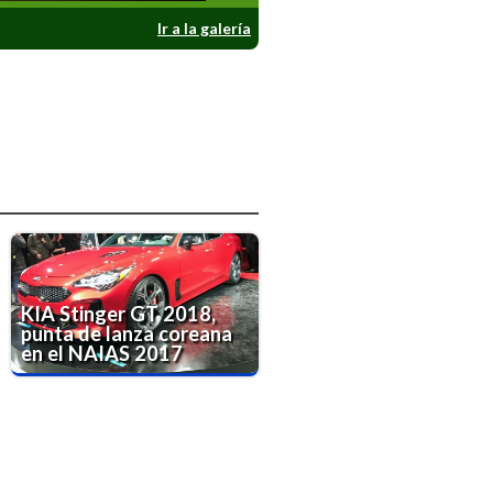
Ir a la galería
KIA Stinger GT 2018,
punta de lanza coreana
en el NAIAS 2017