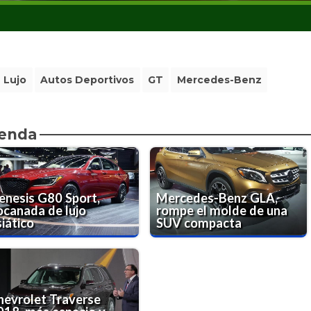
 Lujo
Autos Deportivos
GT
Mercedes-Benz
ienda
enesis G80 Sport,
Mercedes-Benz GLA,
ocanada de lujo
rompe el molde de una
iático
SUV compacta
hevrolet Traverse