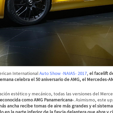
rican International
Auto Show -NAIAS- 2017
,
el facelift
lemana celebra el 50 aniversario de AMG, el Mercedes-AM
ación estético y mecánico, todas las versiones del Me
s -reconocida como AMG Panamericana-
. Asimismo, este up
s ancha recibe tomas de aire más grandes y el sistema d
ado en la parte inferior de la fascia delantera que abre y