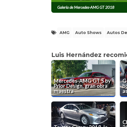
Galería de Mercedes-AMG GT 2018
AMG
Auto Shows
Autos De
Luis Hernández recom
Mercedes-AMG GT S by
G
Prior Design, gran obra
b
maestra
as
C