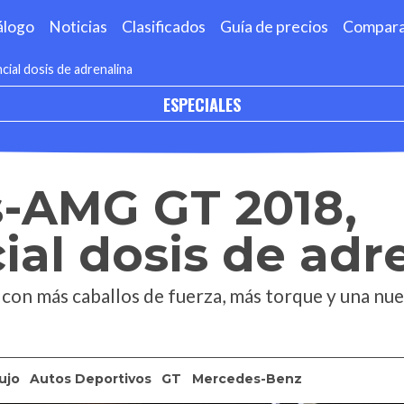
álogo
Noticias
Clasificados
Guía de precios
Compar
al dosis de adrenalina
ESPECIALES
-AMG GT 2018,
al dosis de adr
con más caballos de fuerza, más torque y una nuev
ujo
Autos Deportivos
GT
Mercedes-Benz