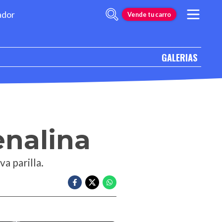
ador
Vende tu carro
GALERIAS
enalina
a parilla.