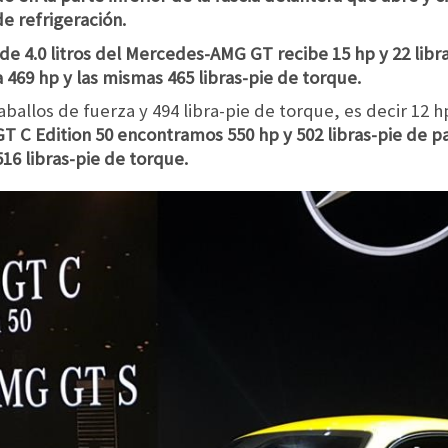
de refrigeración.
 de 4.0 litros del Mercedes-AMG GT recibe 15 hp y 22 libra
 469 hp y las mismas 465 libras-pie de torque.
caballos de fuerza y 494 libra-pie de torque, es decir 12 h
GT C Edition 50
encontramos 550 hp y ​​502 libras-pie de p
516 libras-pie de torque.