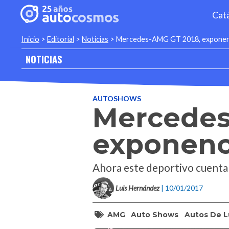
Cat
Inicio
>
Editorial
>
Noticias
>
Mercedes-AMG GT 2018, exponenci
NOTICIAS
AUTOSHOWS
Mercedes
exponenci
Ahora este deportivo cuenta 
Luis Hernández
| 10/01/2017
AMG
Auto Shows
Autos De L