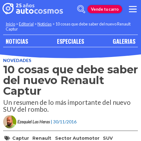
Vende tu carro
Inicio
>
Editorial
>
Noticias
>
10 cosas que debe saber del nuevo Renault
Captur
NOTICIAS
ESPECIALES
GALERIAS
NOVEDADES
10 cosas que debe saber
del nuevo Renault
Captur
Un resumen de lo más importante del nuevo
SUV del rombo.
Ezequiel Las Heras
| 30/11/2016
Captur
Renault
Sector Automotor
SUV