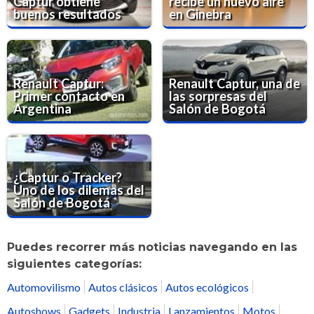
Captur obtiene
recibe un nuevo aire
buenos resultados
en Ginebra
Renault Captur:
Renault Captur, una de
Primer contacto en
las sorpresas del
Argentina
Salón de Bogotá
¿Captur o Tracker?
Uno de los dilemas del
Salón de Bogotá
Puedes recorrer más noticias navegando en las
siguientes categorías:
Automovilismo
Autos clásicos
Autos ecológicos
Autoshows
Gadgets
Industria
Lanzamientos
Motos