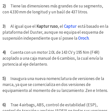
2)
Tiene las dimensiones más grandes de su segmento,
con 4.330 mm de longitud y un baúl de 437 litros.
3
) Al igual que el
Kaptur ruso
, el
Captur
está basado en la
plataforma del Duster, aunque no equipa el esquema de
suspensión independiente que sí posee la
Oroch
.
4)
Cuenta con un motor 2.0L de 143 CV y 195 Nm (F4R)
acoplado a una caja manual de 6 cambios, la cual envía la
potencia al eje delantero.
5)
Inaugura una nueva nomenclatura de versiones de la
marca, ya que se comercializa en dos versiones de
equipamiento al momento de su lanzamiento: Zen e Intens.
6)
Trae 4 airbags, ABS, control de estabilidad (ESP),
control de tracción y anclajes ISOFIX en todas sus versiones.