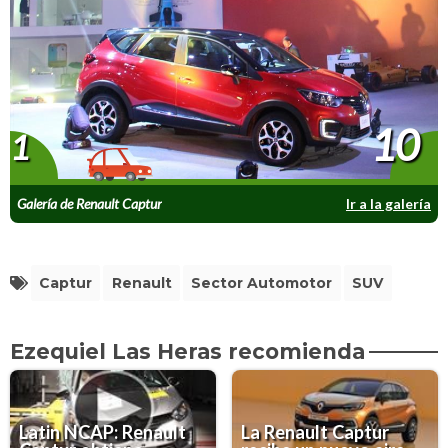
10
1
Galería de Renault Captur
Ir a la galería
Captur
Renault
Sector Automotor
SUV
Ezequiel Las Heras recomienda
Latin NCAP: Renault
La Renault Captur