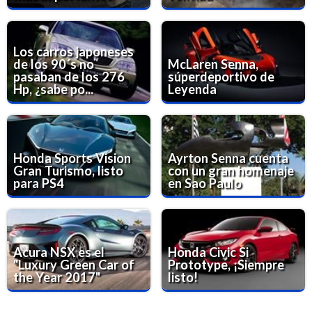
Los carros japoneses
de los 90´s no
McLaren Senna,
pasaban de los 276
súperdeportivo de
Hp, ¿sabe po...
Leyenda
Honda Sports Vision
Ayrton Senna cuenta
Gran Turismo, listo
con un gran homenaje
para PS4
en Sao Paulo
Acura NSX es el
Honda Civic Si
"Luxury Green Car of
Prototype, ¡Siempre
the Year 2017"
listo!