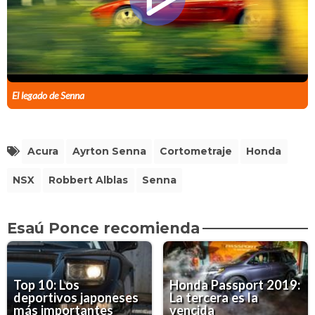
El legado de Senna
Acura
Ayrton Senna
Cortometraje
Honda
NSX
Robbert Alblas
Senna
Esaú Ponce recomienda
Top 10: Los
Honda Passport 2019:
deportivos japoneses
La tercera es la
más importantes
vencida