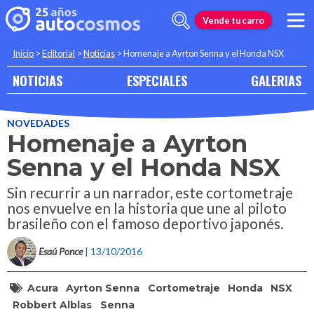
Vende tu carro
Inicio
>
Editorial
>
Noticias
>
Homenaje a Ayrton Senna y el Honda NSX
NOTICIAS
ESPECIALES
GALERIAS
NOVEDADES
Homenaje a Ayrton
Senna y el Honda NSX
Sin recurrir a un narrador, este cortometraje
nos envuelve en la historia que une al piloto
brasileño con el famoso deportivo japonés.
Esaú Ponce
| 13/10/2016
Acura
Ayrton Senna
Cortometraje
Honda
NSX
Robbert Alblas
Senna