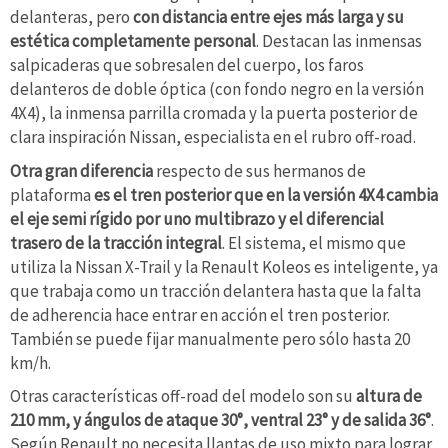
delanteras, pero
con distancia entre ejes más larga y su
estética completamente personal
. Destacan las inmensas
salpicaderas que sobresalen del cuerpo, los faros
delanteros de doble óptica (con fondo negro en la versión
4X4), la inmensa parrilla cromada y la puerta posterior de
clara inspiración Nissan, especialista en el rubro off-road.
Otra gran diferencia
respecto de sus hermanos de
plataforma
es el tren posterior que en la versión 4X4 cambia
el eje semi rígido por uno multibrazo y el diferencial
trasero de la tracción integral
. El sistema, el mismo que
utiliza la Nissan X-Trail y la Renault Koleos es inteligente, ya
que trabaja como un tracción delantera hasta que la falta
de adherencia hace entrar en acción el tren posterior.
También se puede fijar manualmente pero sólo hasta 20
km/h.
Otras características off-road del modelo son su
altura de
210 mm, y ángulos de ataque 30°, ventral 23° y de salida 36°
.
Según Renault no necesita llantas de uso mixto para lograr