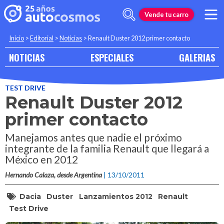
Vende tu carro
Inicio
>
Editorial
>
Noticias
>
Renault Duster 2012 primer contacto
NOTICIAS
ESPECIALES
GALERIAS
TEST DRIVE
Renault Duster 2012
primer contacto
Manejamos antes que nadie el próximo
integrante de la familia Renault que llegará a
México en 2012
Hernando Calaza, desde Argentina
| 13/10/2011
Dacia
Duster
Lanzamientos 2012
Renault
Test Drive