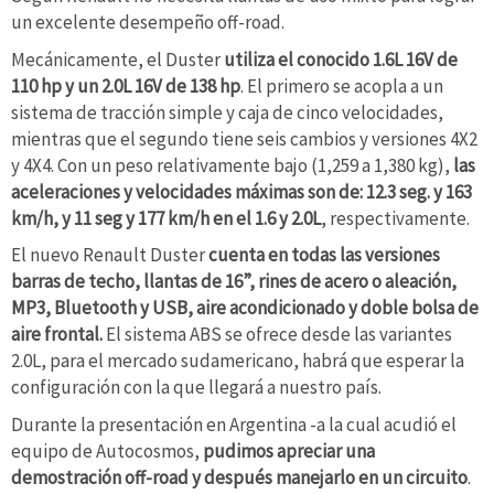
un excelente desempeño off-road.
Mecánicamente, el Duster
utiliza el conocido 1.6L 16V de
110 hp y un 2.0L 16V de 138 hp
. El primero se acopla a un
sistema de tracción simple y caja de cinco velocidades,
mientras que el segundo tiene seis cambios y versiones 4X2
y 4X4. Con un peso relativamente bajo (1,259 a 1,380 kg),
las
aceleraciones y velocidades máximas son de: 12.3 seg. y 163
km/h, y 11 seg y 177 km/h en el 1.6 y 2.0L
, respectivamente.
El nuevo Renault Duster
cuenta en todas las versiones
barras de techo, llantas de 16”, rines de acero o aleación,
MP3, Bluetooth y USB, aire acondicionado y doble bolsa de
aire frontal.
El sistema ABS se ofrece desde las variantes
2.0L, para el mercado sudamericano, habrá que esperar la
configuración con la que llegará a nuestro país.
Durante la presentación en Argentina -a la cual acudió el
equipo de Autocosmos,
pudimos apreciar una
demostración off-road y después manejarlo en un circuito
.