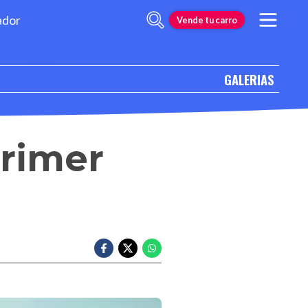
ador
Vende tu carro
GALERIAS
primer