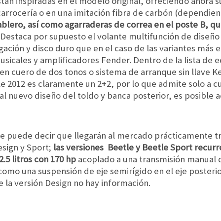
están inspiradas en el modelo original, ofreciendo ahora 
 carrocería o en una imitación fibra de carbón (dependien
ablero, así como agarraderas de correa en el poste B, q
. Destaca por supuesto el volante multifunción de diseño
egación y disco duro que en el caso de las variantes más
usicales y amplificadores Fender. Dentro de la lista de
 en cuero de dos tonos o sistema de arranque sin llave K
le 2012 es claramente un 2+2, por lo que admite solo a 
l nuevo diseño del toldo y banca posterior, es posible 
se puede decir que llegarán al mercado prácticamente t
esign y Sport;
las versiones Beetle y Beetle Sport recurr
2.5 litros con 170 hp
acoplado a una transmisión manual 
 como una suspensión de eje semirígido en el eje posteri
 la versión Design no hay información.