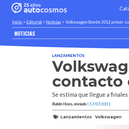
Cat
Inicio
>
Editorial
>
Noticias
>
Volkswagen Beetle 2012 primer co
NOTICIAS
LANZAMIENTOS
Volkswag
contacto 
Se estima que llegue a finale
Rubén Hoyo, enviado
| 17/07/2011
Lanzamientos
Volkswagen