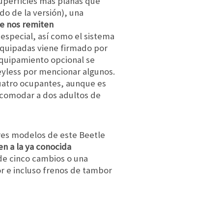
superficies más planas que
do de la versión), una
ue nos remiten
 especial, así como el sistema
 equipadas viene firmado por
 equipamiento opcional se
eyless por mencionar algunos.
cuatro ocupantes, aunque es
acomodar a dos adultos de
res modelos de este Beetle
en a la ya conocida
de cinco cambios o una
or e incluso frenos de tambor