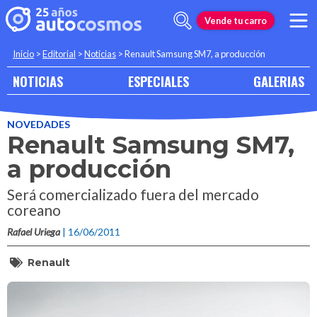
Vende tu carro
Inicio
>
Editorial
>
Noticias
>
Renault Samsung SM7, a producción
NOTICIAS
ESPECIALES
GALERIAS
NOVEDADES
Renault Samsung SM7,
a producción
Será comercializado fuera del mercado
coreano
Rafael Uriega
| 16/06/2011
Renault