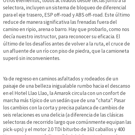
Otros elementos, todos activados desde teclas junto a la
selectora, incluyen un sistema de bloqueo de diferencial
para el eje trasero, ESP off-road y ABS off-road. Este último
reduce de manera significativa las frenadas fuera del
camino en ripio, arena o barro. Hay que probarlo, como nos
decía nuestro instructor, para reconocer su eficacia. El
último de los desafíos antes de volver a la ruta, el cruce de
un afluente de un río con piso de piedra, que la camioneta
superó sin inconvenientes.
Ya de regreso en caminos asfaltados y rodeados de un
paisaje de una belleza inigualable rumbo hacia el descanso
en el Hotel Llao Llao, la Amarok circula con un confort de
marcha más típico de un sedán que de una "chata". Pasar
los cambios con la corta y precisa palanca de cambios de
seis relaciones es una delicia (a diferencia de las clásicas
selectoras de recorrido largo que comúnmente equipan las
pick-ups) y el motor 2.0 TDi biturbo de 163 caballos y 400