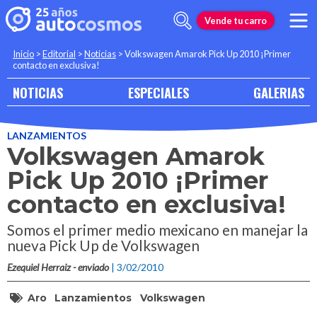
Vende tu carro
Inicio
>
Editorial
>
Noticias
>
Volkswagen Amarok Pick Up 2010 ¡Primer
contacto en exclusiva!
NOTICIAS
ESPECIALES
GALERIAS
LANZAMIENTOS
Volkswagen Amarok
Pick Up 2010 ¡Primer
contacto en exclusiva!
Somos el primer medio mexicano en manejar la
nueva Pick Up de Volkswagen
Ezequiel Herraiz - enviado
| 3/02/2010
Aro
Lanzamientos
Volkswagen